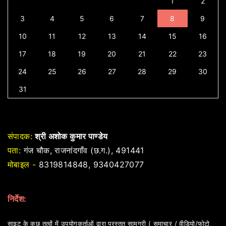
1
2
3
4
5
6
7
8
9
10
11
12
13
14
15
16
17
18
19
20
21
22
23
24
25
26
27
28
29
30
31
संपादक:
श्री अशोक कुमार पाण्डेय
पता:
गंज चौक, राजनांदगाँव (छ.ग.), 491441
मोबाइल -
8319814848, 9340427077
निर्देश:
साइट के कुछ तत्वों में उपयोगकर्ताओं द्वारा प्रस्तुत सामग्री ( समाचार / वीडियो/फोटो