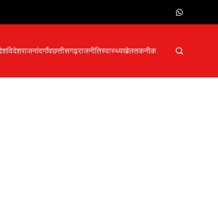
देश
विदेश
राजनांदगाँव
छत्तीसगढ़
राजनीति
स्वास्थ्य
खेल
तकनीक