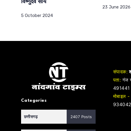
विष्णुदेव साय
23 June 2026
5 October 2024
संपादक:
श
पता:
गंज च
491441
मोबाइल -
Categories
934042
छत्तीसगढ़
2407 Posts