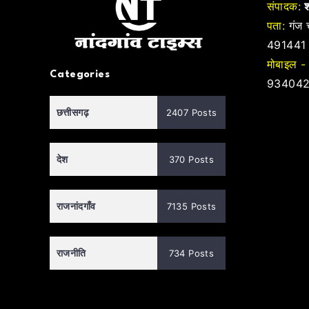
संपादक:
श
पता:
गंज च
491441
मोबाइल -
Categories
934042
छत्तीसगढ़
2407 Posts
देश
370 Posts
राजनांदगाँव
7135 Posts
राजनीति
734 Posts
............