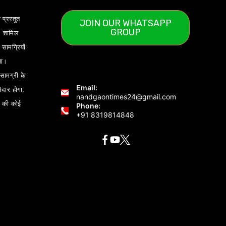
 प्रस्तुत
JOIN OUR WHATSAPP
GROUP
) शामिल
ामग्रियों
ता।
ामग्री के
Email:
ेदार होगा,
nandgaontimes24@gmail.com
 की कोई
Phone:
+91 8319814848