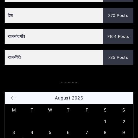
देश
370 Posts
राजनांदगाँव
7164 Posts
राजनीति
735 Posts
............
August 2026
M
T
W
T
F
S
S
1
2
3
4
5
6
7
8
9