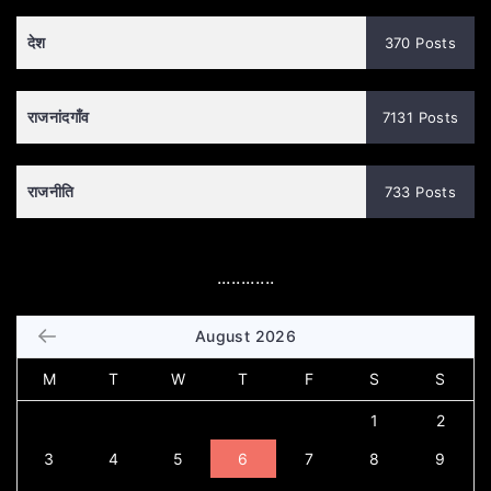
देश
370 Posts
राजनांदगाँव
7131 Posts
राजनीति
733 Posts
............
August 2026
M
T
W
T
F
S
S
1
2
3
4
5
6
7
8
9