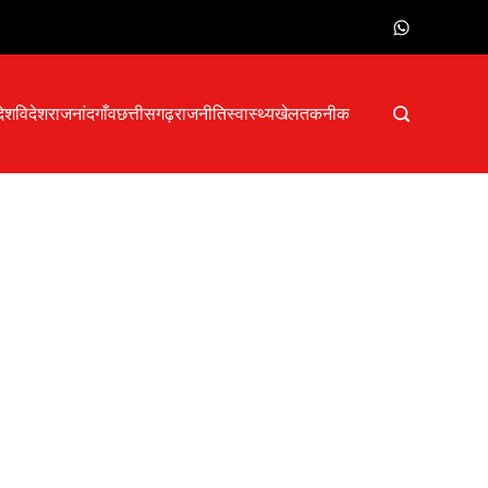
देश
विदेश
राजनांदगाँव
छत्तीसगढ़
राजनीति
स्वास्थ्य
खेल
तकनीक