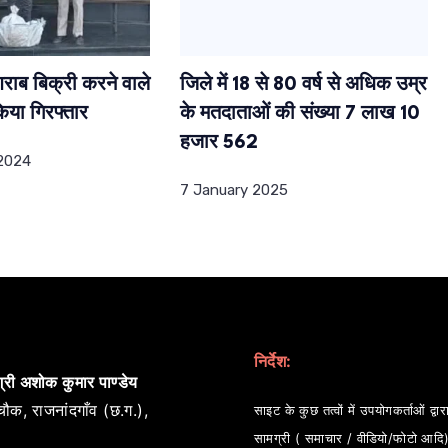
राब बिक्री करने वाले
जिले में 18 से 80 वर्ष से अधिक उम्र
िया गिरफ्तार
के मतदाताओं की संख्या 7 लाख 10
हजार 562
2024
7 January 2025
निर्देश:
्री अशोक कुमार पाण्डेय
ौक, राजनांदगाँव (छ.ग.),
साइट के कुछ तत्वों में उपयोगकर्ताओं द्वारा
सामग्री ( समाचार / वीडियो/फोटो आदि