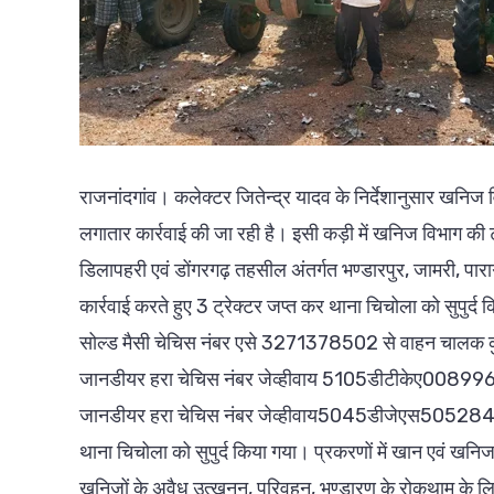
राजनांदगांव। कलेक्टर जितेन्द्र यादव के निर्देशानुसार खनिज 
लगातार कार्रवाई की जा रही है। इसी कड़ी में खनिज विभाग की टी
डिलापहरी एवं डोंगरगढ़ तहसील अंतर्गत भण्डारपुर, जामरी, पारागा
कार्रवाई करते हुए 3 ट्रेक्टर जप्त कर थाना चिचोला को सुपुर्द 
सोल्ड मैसी चेचिस नंबर एसे 3271378502 से वाहन चालक कुजेश च
जानडीयर हरा चेचिस नंबर जेव्हीवाय 5105डीटीकेए008996 से व
जानडीयर हरा चेचिस नंबर जेव्हीवाय5045डीजेएस5052849 स
थाना चिचोला को सुपुर्द किया गया। प्रकरणों में खान एवं खन
खनिजों के अवैध उत्खनन, परिवहन, भण्डारण के रोकथाम के लि