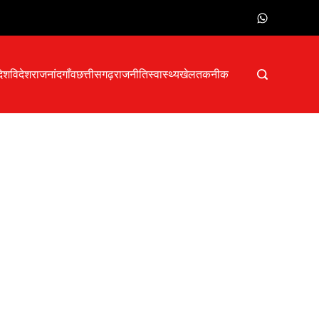
देश
विदेश
राजनांदगाँव
छत्तीसगढ़
राजनीति
स्वास्थ्य
खेल
तकनीक