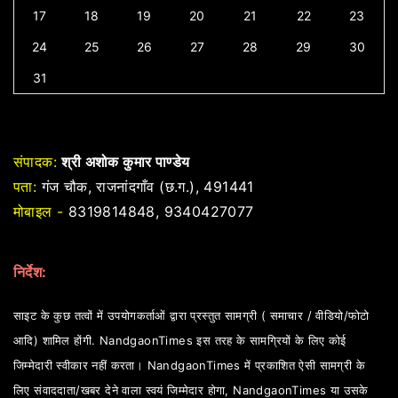
17
18
19
20
21
22
23
24
25
26
27
28
29
30
31
संपादक:
श्री अशोक कुमार पाण्डेय
पता:
गंज चौक, राजनांदगाँव (छ.ग.), 491441
मोबाइल -
8319814848, 9340427077
निर्देश:
साइट के कुछ तत्वों में उपयोगकर्ताओं द्वारा प्रस्तुत सामग्री ( समाचार / वीडियो/फोटो
आदि) शामिल होंगी. NandgaonTimes इस तरह के सामग्रियों के लिए कोई
जिम्मेदारी स्वीकार नहीं करता। NandgaonTimes में प्रकाशित ऐसी सामग्री के
लिए संवाददाता/खबर देने वाला स्वयं जिम्मेदार होगा, NandgaonTimes या उसके