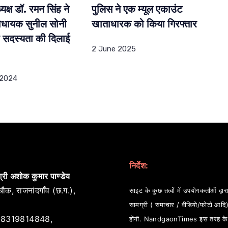
क्ष डॉ. रमन सिंह ने
पुलिस ने एक म्यूल एकाउंट
विधायक सुनील सोनी
खाताधारक को किया गिरफ्तार
 सदस्यता की दिलाई
2 June 2025
 2024
निर्देश:
्री अशोक कुमार पाण्डेय
ौक, राजनांदगाँव (छ.ग.),
साइट के कुछ तत्वों में उपयोगकर्ताओं द्वारा
सामग्री ( समाचार / वीडियो/फोटो आदि
8319814848,
होंगी. NandgaonTimes इस तरह के स