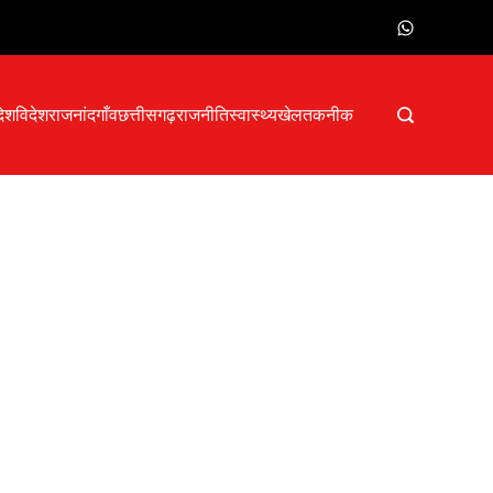
देश
विदेश
राजनांदगाँव
छत्तीसगढ़
राजनीति
स्वास्थ्य
खेल
तकनीक