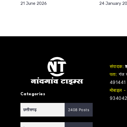
21 June 2026
24 January 2
संपादक:
श
पता:
गंज च
491441
मोबाइल -
Categories
934042
छत्तीसगढ़
2408 Posts