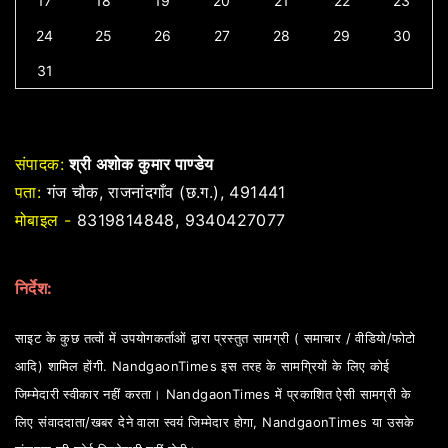
17
18
19
20
21
22
23
24
25
26
27
28
29
30
31
संपादक:
श्री अशोक कुमार पाण्डेय
पता:
गंज चौक, राजनांदगाँव (छ.ग.), 491441
मोबाइल -
8319814848, 9340427077
निर्देश:
साइट के कुछ तत्वों में उपयोगकर्ताओं द्वारा प्रस्तुत सामग्री ( समाचार / वीडियो/फोटो
आदि) शामिल होंगी. NandgaonTimes इस तरह के सामग्रियों के लिए कोई
जिम्मेदारी स्वीकार नहीं करता। NandgaonTimes में प्रकाशित ऐसी सामग्री के
लिए संवाददाता/खबर देने वाला स्वयं जिम्मेदार होगा, NandgaonTimes या उसके