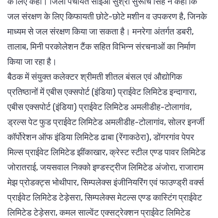
के लिए कहा। जिला पंचायत सीईओ सुश्री सुरूचि सिंह ने कहा कि
जल संरक्षण के लिए किफायती छोटे-छोटे मशीन व उपकरण है, जिनके
माध्यम से जल संरक्षण किया जा सकता है। मनरेगा अंतर्गत डबरी,
तालाब, मिनी परकोलेशन टैंक सहित विभिन्न संरचनाओं का निर्माण
किया जा रहा है।
बैठक में संयुक्त कलेक्टर श्रीमती शीतल बंसल एवं औद्योगिक
प्रतिष्ठानों में एबीस एक्सपोर्ट (इंडिया) प्राईवेट लिमिटेड इन्दागारा,
एबीस एक्सपोर्ट (इंडिया) प्राईवेट लिमिटेड अमलीडीह-टोलागांव,
ड्रल्स पेट फुड प्राईवेट लिमिटेड अमलीडीह-टोलागांव, सोलर इनर्जी
कॉर्पोरेशन ऑफ इंडिया लिमिटेड ढाबा (रेंगाकठेरा), डोंगरगांव पेपर
मिल्स प्राईवेट लिमिटेड झींकाखार, क्रेस्ट स्टील एण्ड पावर लिमिटेड
जोरातराई, जयसवाल निक्को इण्डस्ट्रीज लिमिटेड अंजोरा, राजाराम
मेझ प्रोडक्ट्स भोथीपार, सिम्पलेक्स इंजीनियरिंग एवं फाउण्ड्री वर्क्स
प्राईवेट लिमिटेड टेड़ेसरा, सिम्पलेक्स मेटल्स एण्ड कास्टिंग प्राईवेट
लिमिटेड टेड़ेसरा, कमल साल्वेंट एक्सट्रेक्शन प्राईवेट लिमिटेड