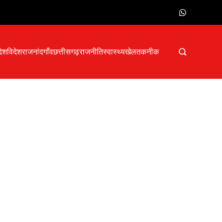
देश
विदेश
राजनांदगाँव
छत्तीसगढ़
राजनीति
स्वास्थ्य
खेल
तकनीक