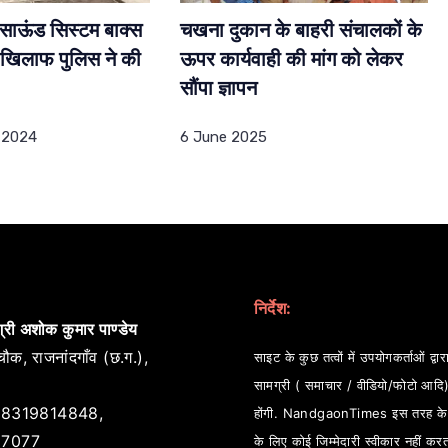
 साऊंड सिस्टम बाक्स
चखना दुकान के बाहरी संचालकों के
े खिलाफ पुलिस ने की
ऊपर कार्यवाही की मांग को लेकर
सौंपा ज्ञापन
 2024
6 June 2025
निर्देश:
्री अशोक कुमार पाण्डेय
ौक, राजनांदगाँव (छ.ग.),
साइट के कुछ तत्वों में उपयोगकर्ताओं द्वारा
सामग्री ( समाचार / वीडियो/फोटो आदि
8319814848,
होंगी. NandgaonTimes इस तरह के स
7077
के लिए कोई जिम्मेदारी स्वीकार नहीं कर