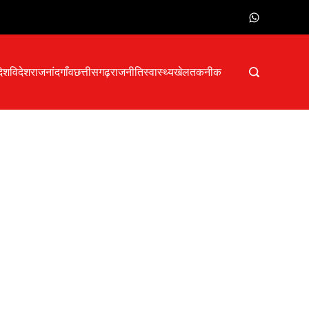
देश
विदेश
राजनांदगाँव
छत्तीसगढ़
राजनीति
स्वास्थ्य
खेल
तकनीक