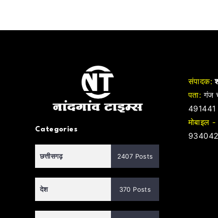
संपादक:
श
पता:
गंज च
491441
मोबाइल -
Categories
934042
छत्तीसगढ़
2407 Posts
देश
370 Posts