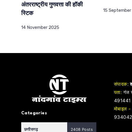
अंतरराष्ट्रीय गुणवत्ता की हॉकी
15 September
स्टिक
14 November 2025
संपादक:
श
पता:
गंज च
491441
मोबाइल -
Categories
934042
छत्तीसगढ़
2408 Posts