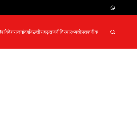
देश
विदेश
राजनांदगाँव
छत्तीसगढ़
राजनीति
स्वास्थ्य
खेल
तकनीक