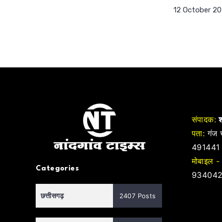
12 October 2
संपादक:
श
पता:
गंज च
491441
मोबाइल -
Categories
934042
छत्तीसगढ़
2407 Posts