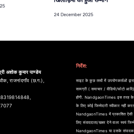
खिलाड़ियों का हुआ सम्मान
025
24 December 2025
निर्देश:
्री अशोक कुमार पाण्डेय
ौक, राजनांदगाँव (छ.ग.),
साइट के कुछ तत्वों में उपयोगकर्ताओं द्वारा
सामग्री ( समाचार / वीडियो/फोटो आदि
8319814848,
होंगी. NandgaonTimes इस तरह के स
7077
के लिए कोई जिम्मेदारी स्वीकार नहीं कर
NandgaonTimes में प्रकाशित ऐसी स
लिए संवाददाता/खबर देने वाला स्वयं जिम्म
NandgaonTimes या उसके संपादक