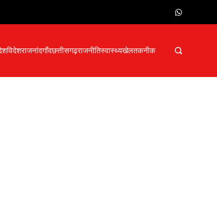
देश
विदेश
राजनांदगाँव
छत्तीसगढ़
राजनीति
स्वास्थ्य
खेल
तकनीक