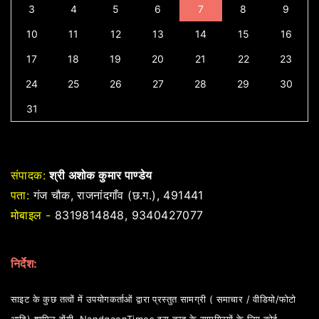
3
4
5
6
7
8
9
10
11
12
13
14
15
16
17
18
19
20
21
22
23
24
25
26
27
28
29
30
31
संपादक:
श्री अशोक कुमार पाण्डेय
पता:
गंज चौक, राजनांदगाँव (छ.ग.), 491441
मोबाइल -
8319814848, 9340427077
निर्देश:
साइट के कुछ तत्वों में उपयोगकर्ताओं द्वारा प्रस्तुत सामग्री ( समाचार / वीडियो/फोटो
आदि) शामिल होंगी. NandgaonTimes इस तरह के सामग्रियों के लिए कोई