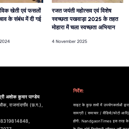
ैविक खेती एवं फसलों
रजत जयंती महोत्सव एवं विशेष
ाव के संबंध में दी गई
स्वच्छता पखवाड़ा 2025 के तहत
मोहारा में चला स्वच्छता अभियान
 2024
4 November 2025
निर्देश:
्री अशोक कुमार पाण्डेय
ौक, राजनांदगाँव (छ.ग.),
साइट के कुछ तत्वों में उपयोगकर्ताओं द्वारा
सामग्री ( समाचार / वीडियो/फोटो आदि
8319814848,
होंगी. NandgaonTimes इस तरह के स