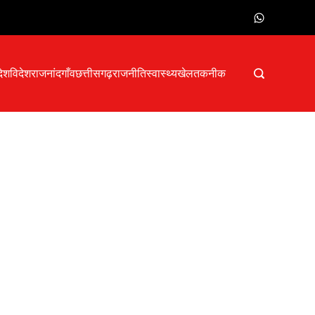
देश
विदेश
राजनांदगाँव
छत्तीसगढ़
राजनीति
स्वास्थ्य
खेल
तकनीक