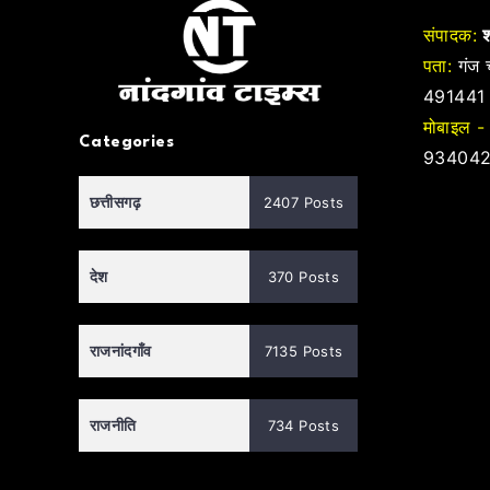
संपादक:
श
पता:
गंज च
491441
मोबाइल -
Categories
934042
छत्तीसगढ़
2407 Posts
देश
370 Posts
राजनांदगाँव
7135 Posts
राजनीति
734 Posts