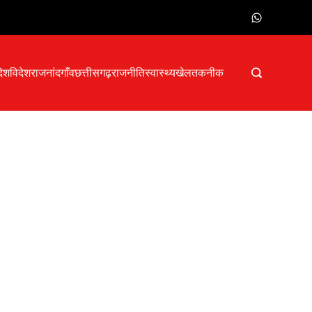
देश
विदेश
राजनांदगाँव
छत्तीसगढ़
राजनीति
स्वास्थ्य
खेल
तकनीक