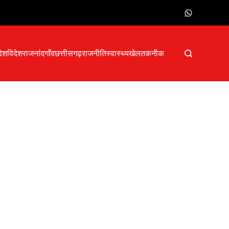
देश
विदेश
राजनांदगाँव
छत्तीसगढ़
राजनीति
स्वास्थ्य
खेल
तकनीक