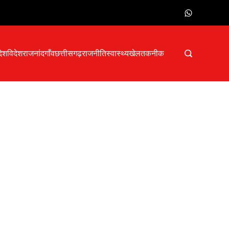
देश
विदेश
राजनांदगाँव
छत्तीसगढ़
राजनीति
स्वास्थ्य
खेल
तकनीक