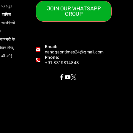
 प्रस्तुत
JOIN OUR WHATSAPP
GROUP
) शामिल
ामग्रियों
ता।
ामग्री के
Email:
ेदार होगा,
nandgaontimes24@gmail.com
 की कोई
Phone:
+91 8319814848