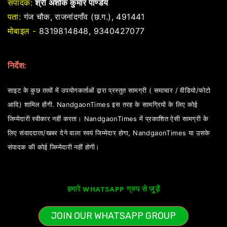
संपादक:
श्री अशोक कुमार पाण्डेय
पता:
गंज चौक, राजनांदगाँव (छ.ग.), 491441
मोबाइल -
8319814848, 9340427077
निर्देश:
साइट के कुछ तत्वों में उपयोगकर्ताओं द्वारा प्रस्तुत सामग्री ( समाचार / वीडियो/फोटो
आदि) शामिल होंगी. NandgaonTimes इस तरह के सामग्रियों के लिए कोई
जिम्मेदारी स्वीकार नहीं करता। NandgaonTimes में प्रकाशित ऐसी सामग्री के
लिए संवाददाता/खबर देने वाला स्वयं जिम्मेदार होगा, NandgaonTimes या उसके
संपादक की कोई जिम्मेदारी नहीं होगी।
हमारे WHATSAPP ग्रुप से जुड़ें
JOIN OUR WHATSAPP GROUP