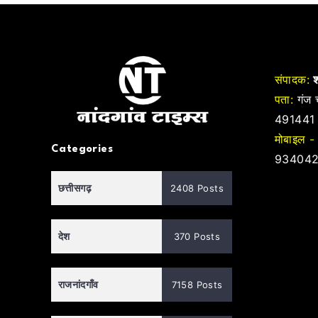
संपादक:
श
पता:
गंज च
491441
मोबाइल -
Categories
934042
छत्तीसगढ़
2408 Posts
देश
370 Posts
राजनांदगाँव
7158 Posts