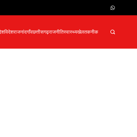
देश
विदेश
राजनांदगाँव
छत्तीसगढ़
राजनीति
स्वास्थ्य
खेल
तकनीक