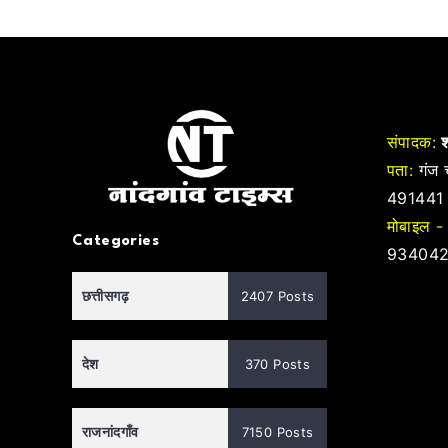
संपादक:
श
पता:
गंज च
491441
मोबाइल -
Categories
934042
छत्तीसगढ़
2407 Posts
देश
370 Posts
राजनांदगाँव
7150 Posts