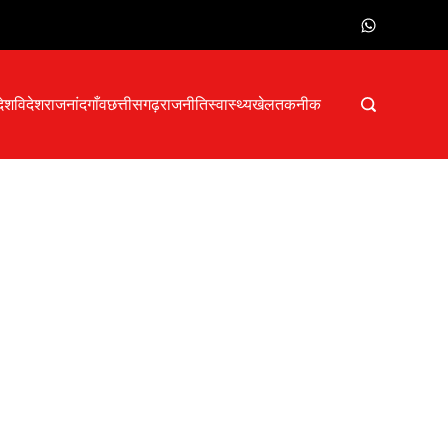
देश
विदेश
राजनांदगाँव
छत्तीसगढ़
राजनीति
स्वास्थ्य
खेल
तकनीक