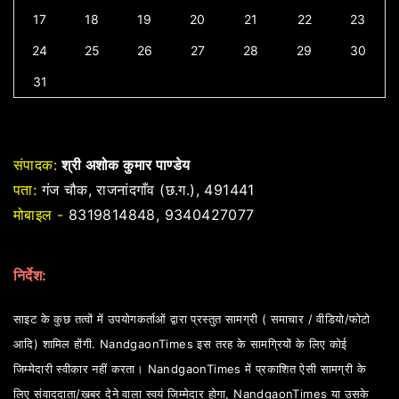
17
18
19
20
21
22
23
24
25
26
27
28
29
30
31
संपादक:
श्री अशोक कुमार पाण्डेय
पता:
गंज चौक, राजनांदगाँव (छ.ग.), 491441
मोबाइल -
8319814848, 9340427077
निर्देश:
साइट के कुछ तत्वों में उपयोगकर्ताओं द्वारा प्रस्तुत सामग्री ( समाचार / वीडियो/फोटो
आदि) शामिल होंगी. NandgaonTimes इस तरह के सामग्रियों के लिए कोई
जिम्मेदारी स्वीकार नहीं करता। NandgaonTimes में प्रकाशित ऐसी सामग्री के
लिए संवाददाता/खबर देने वाला स्वयं जिम्मेदार होगा, NandgaonTimes या उसके