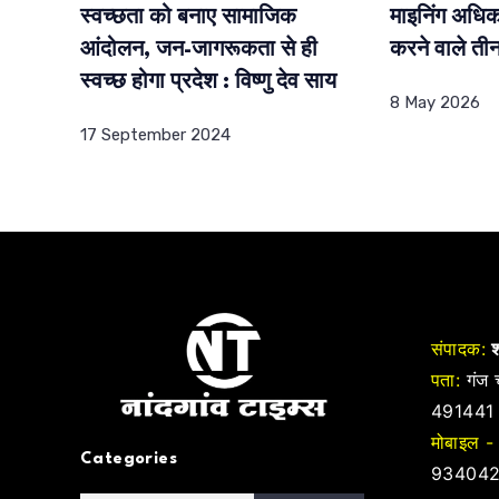
स्वच्छता को बनाए सामाजिक
माइनिंग अधि
आंदोलन, जन-जागरूकता से ही
करने वाले ती
स्वच्छ होगा प्रदेश : विष्णु देव साय
8 May 2026
17 September 2024
संपादक:
श
पता:
गंज च
491441
मोबाइल -
Categories
934042