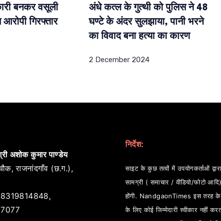
कारी बनकर वसूली
अंधे कत्ल के गुत्थी को पुलिस ने 48
न आरोपी गिरफ्तार
घण्टे के अंदर सुलझाया, पानी भरने
का विवाद बना हत्या का कारण
2 December 2024
निर्देश:
्री अशोक कुमार पाण्डेय
ौक, राजनांदगाँव (छ.ग.),
साइट के कुछ तत्वों में उपयोगकर्ताओं द्वारा
सामग्री ( समाचार / वीडियो/फोटो आदि
8319814848,
होंगी. NandgaonTimes इस तरह के स
7077
के लिए कोई जिम्मेदारी स्वीकार नहीं कर