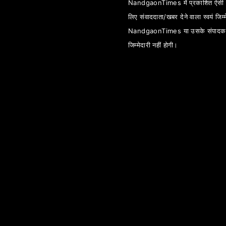
NandgaonTimes में प्रकाशित ऐसी स
लिए संवाददाता/खबर देने वाला स्वयं जिम्म
NandgaonTimes या उसके संपादक
जिम्मेदारी नहीं होगी।