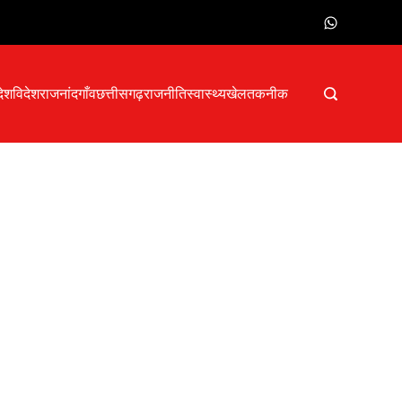
देश
विदेश
राजनांदगाँव
छत्तीसगढ़
राजनीति
स्वास्थ्य
खेल
तकनीक