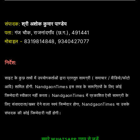
संपादक:
श्री अशोक कुमार पाण्डेय
पता:
गंज चौक, राजनांदगाँव (छ.ग.), 491441
मोबाइल -
8319814848, 9340427077
निर्देश:
साइट के कुछ तत्वों में उपयोगकर्ताओं द्वारा प्रस्तुत सामग्री ( समाचार / वीडियो/फोटो
आदि) शामिल होंगी. NandgaonTimes इस तरह के सामग्रियों के लिए कोई
जिम्मेदारी स्वीकार नहीं करता। NandgaonTimes में प्रकाशित ऐसी सामग्री के
लिए संवाददाता/खबर देने वाला स्वयं जिम्मेदार होगा, NandgaonTimes या उसके
संपादक की कोई जिम्मेदारी नहीं होगी।
हमारे WHATSAPP ग्रुप से जुड़ें