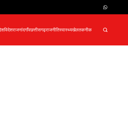
देश
विदेश
राजनांदगाँव
छत्तीसगढ़
राजनीति
स्वास्थ्य
खेल
तकनीक