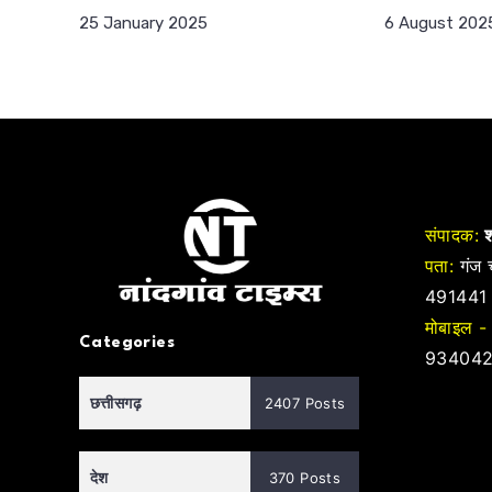
25 January 2025
6 August 202
संपादक:
श
पता:
गंज च
491441
मोबाइल -
Categories
934042
छत्तीसगढ़
2407 Posts
देश
370 Posts