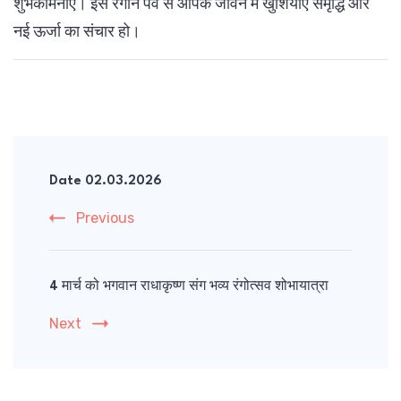
शुभकामनाएँ। इस रंगीन पर्व से आपके जीवन में खुशियाँए समृद्धि और
नई ऊर्जा का संचार हो।
Post
Navigation
Date 02.03.2026
Previous
4 मार्च को भगवान राधाकृष्ण संग भव्य रंगोत्सव शोभायात्रा
Next