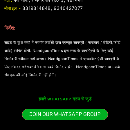
पता:
गंज चौक, राजनांदगाँव (छ.ग.), 491441
मोबाइल -
8319814848, 9340427077
निर्देश:
साइट के कुछ तत्वों में उपयोगकर्ताओं द्वारा प्रस्तुत सामग्री ( समाचार / वीडियो/फोटो
आदि) शामिल होंगी. NandgaonTimes इस तरह के सामग्रियों के लिए कोई
जिम्मेदारी स्वीकार नहीं करता। NandgaonTimes में प्रकाशित ऐसी सामग्री के
लिए संवाददाता/खबर देने वाला स्वयं जिम्मेदार होगा, NandgaonTimes या उसके
संपादक की कोई जिम्मेदारी नहीं होगी।
हमारे WHATSAPP ग्रुप से जुड़ें
JOIN OUR WHATSAPP GROUP