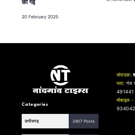
की गई
20 February 2025
संपादक:
श
पता:
गंज च
491441
मोबाइल -
Categories
934042
छत्तीसगढ़
2407 Posts