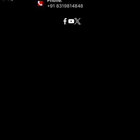
Phone:
+91 8319814848