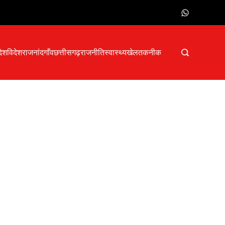
देश
विदेश
राजनांदगाँव
छत्तीसगढ़
राजनीति
स्वास्थ्य
खेल
तकनीक