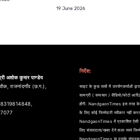
19 June 2026
निर्देश:
्री अशोक कुमार पाण्डेय
ौक, राजनांदगाँव (छ.ग.),
साइट के कुछ तत्वों में उपयोगकर्ताओं द्वारा
सामग्री ( समाचार / वीडियो/फोटो आदि
8319814848,
होंगी. NandgaonTimes इस तरह के स
7077
के लिए कोई जिम्मेदारी स्वीकार नहीं कर
NandgaonTimes में प्रकाशित ऐसी स
लिए संवाददाता/खबर देने वाला स्वयं जिम्म
NandgaonTimes या उसके संपादक