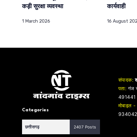
कड़ी सुरक्षा व्यवस्था
कार्यवाही
1 March 2026
16 August 20
संपादक:
श
पता:
गंज च
491441
मोबाइल -
Categories
934042
छत्तीसगढ़
2407 Posts