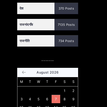
देश
370 Posts
राजनांदगाँव
7135 Posts
राजनीति
734 Posts
............
August 2026
M
T
W
T
F
S
S
1
2
3
4
5
6
7
8
9