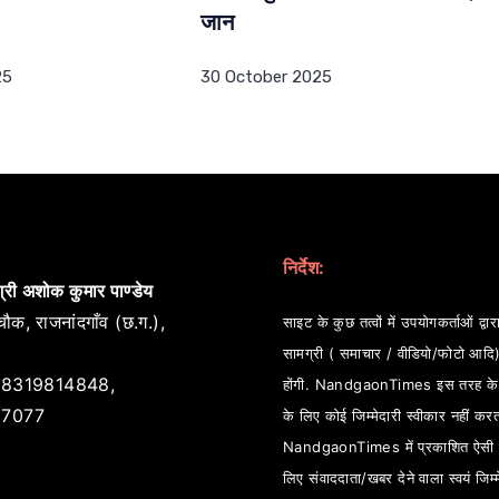
जान
25
30 October 2025
निर्देश:
्री अशोक कुमार पाण्डेय
ौक, राजनांदगाँव (छ.ग.),
साइट के कुछ तत्वों में उपयोगकर्ताओं द्वारा
सामग्री ( समाचार / वीडियो/फोटो आदि
8319814848,
होंगी. NandgaonTimes इस तरह के स
7077
के लिए कोई जिम्मेदारी स्वीकार नहीं कर
NandgaonTimes में प्रकाशित ऐसी स
लिए संवाददाता/खबर देने वाला स्वयं जिम्म