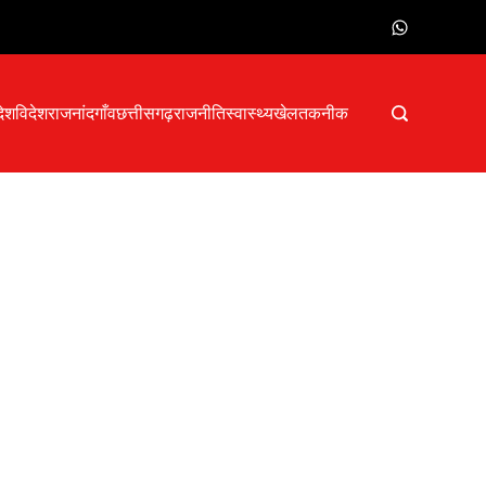
देश
विदेश
राजनांदगाँव
छत्तीसगढ़
राजनीति
स्वास्थ्य
खेल
तकनीक